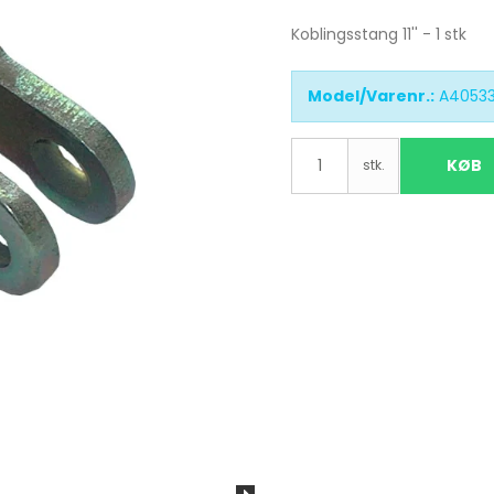
Koblingsstang 11'' - 1 stk
Model/Varenr.:
A4053
KØB
stk.