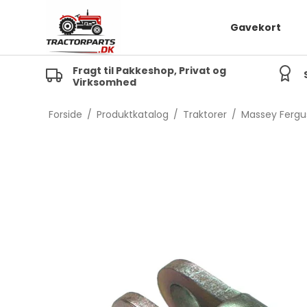
Gavekort
Fragt til Pakkeshop, Privat og
Virksomhed
TE20
MF 
TEA20
MF 1
Forside
/
Produktkatalog
/
Traktorer
/
Massey Fergu
TED20
TEF20
FE35