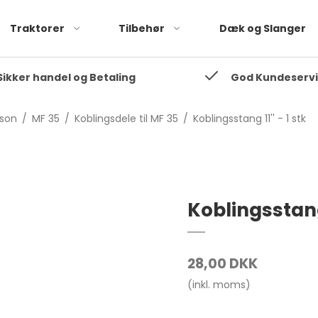
Traktorer
Tilbehør
Dæk og Slanger
Sikker handel og Betaling
God Kundeserv
35
Fordson Dexta
35
Fordson Super Dexta
son
/
MF 35
/
Koblingsdele til MF 35
/
Koblingsstang 11'' - 1 stk
Fordson Major
Fordson Super Major
Koblingsstang 
28,00 DKK
(inkl. moms)