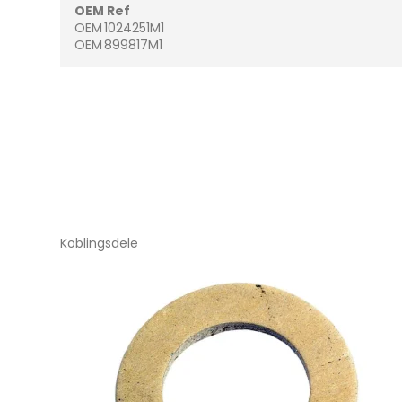
OEM Ref
OEM
1024251M1
OEM
899817M1
Koblingsdele