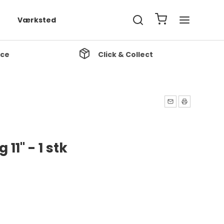
Værksted
ice
Click & Collect
11'' - 1 stk