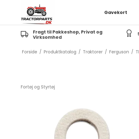
Gavekort
Fragt til Pakkeshop, Privat og
Virksomhed
TE20
MF 
TEA20
MF 1
Forside
/
Produktkatalog
/
Traktorer
/
Ferguson
/
T
TED20
TEF20
FE35
Fortøj og Styrtøj