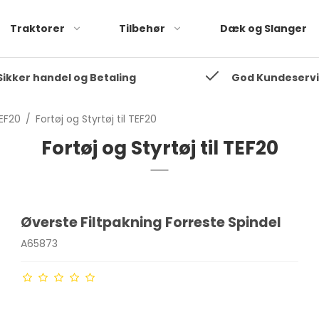
Traktorer
Tilbehør
Dæk og Slanger
Sikker handel og Betaling
God Kundeserv
35
Fordson Dexta
35
Fordson Super Dexta
EF20
/
Fortøj og Styrtøj til TEF20
Fordson Major
Fortøj og Styrtøj til TEF20
Fordson Super Major
Øverste Filtpakning Forreste Spindel
A65873