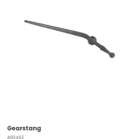
Gearstang
A90462