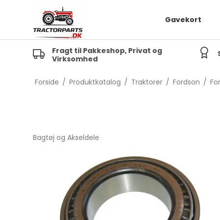
Gavekort
Fragt til Pakkeshop, Privat og
Virksomhed
TE20
MF 
TEA20
MF 1
Forside
/
Produktkatalog
/
Traktorer
/
Fordson
/
Fo
TED20
TEF20
FE35
Bagtøj og Akseldele