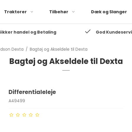
Traktorer
Tilbehør
Dæk og Slanger
Sikker handel og Betaling
God Kundeserv
35
Fordson Dexta
35
Fordson Super Dexta
rdson Dexta
/
Bagtøj og Akseldele til Dexta
Fordson Major
Bagtøj og Akseldele til Dexta
Fordson Super Major
Differentialeleje
A49499