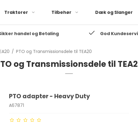
Traktorer
Tilbehør
Dæk og Slanger
Sikker handel og Betaling
God Kundeserv
35
Fordson Dexta
35
Fordson Super Dexta
EA20
/
PTO og Transmissionsdele til TEA20
Fordson Major
TO og Transmissionsdele til TEA
Fordson Super Major
PTO adapter - Heavy Duty
A67871