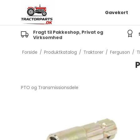
Gavekort
Fragt til Pakkeshop, Privat og
Virksomhed
TE20
MF 
TEA20
MF 1
Forside
/
Produktkatalog
/
Traktorer
/
Ferguson
/
T
TED20
P
TEF20
FE35
PTO og Transmissionsdele