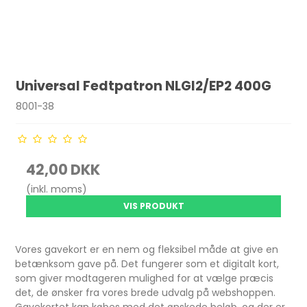
Universal Fedtpatron NLGI2/EP2 400G
8001-38
42,00 DKK
(inkl. moms)
VIS PRODUKT
Vores gavekort er en nem og fleksibel måde at give en
betænksom gave på. Det fungerer som et digitalt kort,
som giver modtageren mulighed for at vælge præcis
det, de ønsker fra vores brede udvalg på webshoppen.
Gavekortet kan købes med det ønskede beløb, og der er