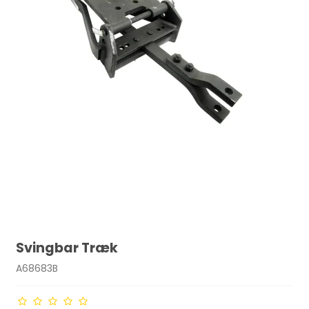
Svingbar Træk
A68683B