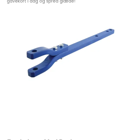
gavekort i dag og spred glæde!